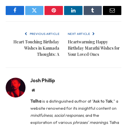
Facebook
Twitter
Pinterest
LinkedIn
Tumblr
Email
PREVIOUS ARTICLE
NEXT ARTICLE
Heart Touching Birthday
Heartwarming Happy
Wishes in Kannada
Birthday Marathi Wishes for
Thoughts: A
Your Loved Ones
Josh Phillip
Website
Talha
is a distinguished author at "
Ask to Talk
," a
website renowned for its insightful content on
mindfulness
,
social
responses
, and the
exploration of various
phrases' meanings
. Talha