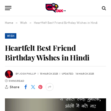
Home
»
Wish
»
Heartfelt Best Friend Birthday Wishes in Hindi
WISH
Heartfelt Best Friend
Birthday Wishes in Hindi
BY
JOSH PHILLIP
15 MARCH 2025
UPDATED:
16 MARCH 2025
5 MINS READ
Share