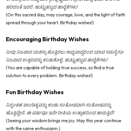
ಹರಿದಂತೆ ಇರಲಿ. ಹುಟ್ಟುಹಬ್ಬದ ಹಾರೈಕೆಗಳು!
(On this sacred day, may courage, love, and the light of faith
spread through your heart. Birthday wishes!)
Encouraging Birthday Wishes
ನೀವು ನಿಜವಾದ ಯಶಸ್ಸು ಹೊತ್ತಿರಲು ಸಾಧ್ಯವಾದ್ದರಿಂದ ಯಾವ ಸಮಸ್ಯೆಗೂ
ನಿಜವಾದ ಉತ್ತರವನ್ನು ಕಂಡುಕೊಳ್ಳಿ. ಹುಟ್ಟುಹಬ್ಬದ ಹಾರೈಕೆಗಳು!
(You are capable of holding true success, so find a true
solution to every problem. Birthday wishes!)
Fun Birthday Wishes
ನಿನ್ನಂತಹ ಪಾಂಡಿತ್ಯವನ್ನು ಕಂಡು ಸಂತೋಷವಾಗಿ ಸಂತೋಷವನ್ನು
ಹೊತ್ತಿದ್ದೇನೆ. ಈ ವರ್ಷವೂ ಇದೇ ರೀತಿಯ ಉತ್ಸಾಹದಿಂದ ಹಾರುತ್ತಿದೆ!
(Seeing your wisdom brings me joy. May this year continue
with the same enthusiasm.)