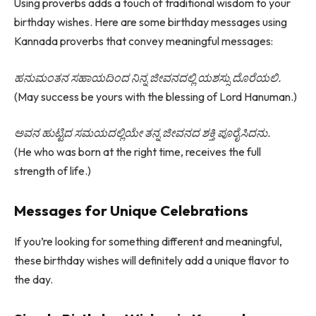
Using proverbs adds a touch of traditional wisdom to your
birthday wishes. Here are some birthday messages using
Kannada proverbs that convey meaningful messages:
ಹನುಮಂತನ ಸಹಾಯದಿಂದ ನಿನ್ನ ಜೀವನದಲ್ಲಿ ಯಶಸ್ಸು ದೊರೆಯಲಿ.
(May success be yours with the blessing of Lord Hanuman.)
ಅವನ ಹುಟ್ಟಿದ ಸಮಯದಲ್ಲಿಯೇ ತನ್ನ ಜೀವನದ ಶಕ್ತಿ ಪೂರೈಸಿದನು.
(He who was born at the right time, receives the full
strength of life.)
Messages for Unique Celebrations
If you’re looking for something different and meaningful,
these birthday wishes will definitely add a unique flavor to
the day.