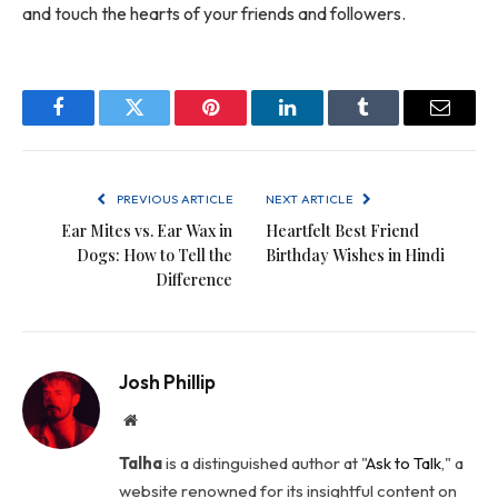
and touch the hearts of your friends and followers.
Facebook
Twitter
Pinterest
LinkedIn
Tumblr
Email
PREVIOUS ARTICLE
NEXT ARTICLE
Ear Mites vs. Ear Wax in
Heartfelt Best Friend
Dogs: How to Tell the
Birthday Wishes in Hindi
Difference
Josh Phillip
Website
Talha
is a distinguished author at "
Ask to Talk
," a
website renowned for its insightful content on