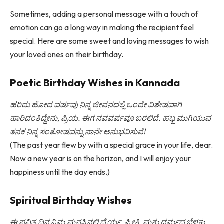
Sometimes, adding a personal message with a touch of
emotion can go a long way in making the recipient feel
special. Here are some sweet and loving messages to wish
your loved ones on their birthday.
Poetic Birthday Wishes in Kannada
ಹರಿದು ಹೋದ ವರ್ಷವು ನಿನ್ನ ಜೀವನದಲ್ಲಿ ಒಂದೇ ವಿಶೇಷವಾಗಿ
ಹಾರಿದಂತಿದ್ದೇನು, ಪ್ರಿಯ. ಈಗ ನವವರ್ಷವೂ ಬರಲಿದೆ. ಹಬ್ಬ ಮುಗಿಯುವ
ತನಕ ನಿನ್ನ ಸಂತೋಷವನ್ನು ನಾನೇ ಅನುಭವಿಸುವೆ!
(The past year flew by with a special grace in your life, dear.
Now a new year is on the horizon, and I will enjoy your
happiness until the day ends.)
Spiritual Birthday Wishes
ಈ ಪವಿತ್ರ ದಿನ ನಿಮ್ಮ ಮನಸ್ಸಿನಲ್ಲಿ ಧೈರ್ಯ, ಪ್ರೀತಿ, ಮತ್ತು ಧರ್ಮದ ಬೆಳಕು