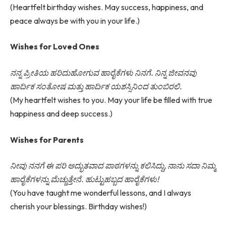
(Heartfelt birthday wishes. May success, happiness, and
peace always be with you in your life.)
Wishes for Loved Ones
ನನ್ನ ಪ್ರೀತಿಯ ಹರಿದುಹೋಗುವ ಹಾರೈಕೆಗಳು ನಿನಗೆ. ನಿನ್ನ ಜೀವನವು
ಹಾರ್ದಿಕ ಸಂತೋಷ ಮತ್ತು ಹಾರ್ದಿಕ ಯಶಸ್ಸಿನಿಂದ ತುಂಬಿರಲಿ.
(My heartfelt wishes to you. May your life be filled with true
happiness and deep success.)
Wishes for Parents
ನೀವು ನನಗೆ ಈ ಪರಿ ಅದ್ಭುತವಾದ ಪಾಠಗಳನ್ನು ಕಲಿಸಿದ್ದು, ನಾನು ಸದಾ ನಿಮ್ಮ
ಹಾರೈಕೆಗಳನ್ನು ಮೆಚ್ಚುತ್ತೇನೆ. ಹುಟ್ಟುಹಬ್ಬದ ಹಾರೈಕೆಗಳು!
(You have taught me wonderful lessons, and I always
cherish your blessings. Birthday wishes!)