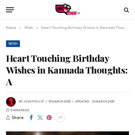
Home
»
Wish
»
Heart Touching Birthday Wishes in Kannada Thoughts: A
WISH
Heart Touching Birthday
Wishes in Kannada Thoughts:
A
BY
JOSH PHILLIP
15 MARCH 2025
UPDATED:
16 MARCH 2025
5 MINS READ
Share