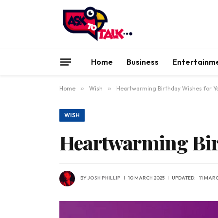
Home
Business
Entertainm
Home
»
Wish
»
Heartwarming Birthday Wishes for Yo
WISH
Heartwarming Birt
BY
JOSH PHILLIP
10 MARCH 2025
UPDATED:
11 MARC