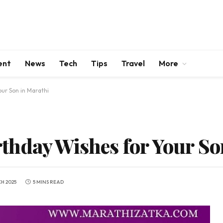
ent
News
Tech
Tips
Travel
More
ur Son in Marathi
hday Wishes for Your So
H 2025
5 MINS READ