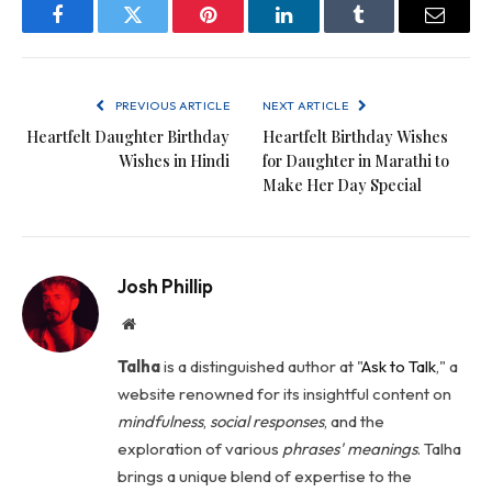
Facebook
Twitter
Pinterest
LinkedIn
Tumblr
Email
PREVIOUS ARTICLE
NEXT ARTICLE
Heartfelt Daughter Birthday
Heartfelt Birthday Wishes
Wishes in Hindi
for Daughter in Marathi to
Make Her Day Special
Josh Phillip
Website
Talha
is a distinguished author at "
Ask to Talk
," a
website renowned for its insightful content on
mindfulness
,
social
responses
, and the
exploration of various
phrases' meanings
. Talha
brings a unique blend of expertise to the