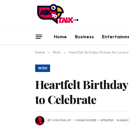
Home
Business
Entertainm
Home
»
Wish
»
Heartfelt Birthday Wishes for Love in
WISH
Heartfelt Birthday
to Celebrate
BY
JOSH PHILLIP
9 MARCH 2025
UPDATED:
16 MARC