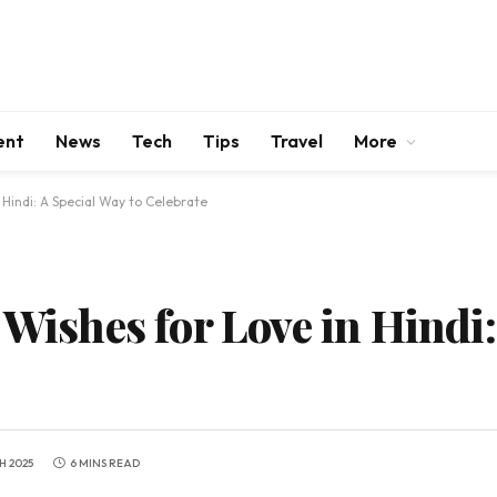
ent
News
Tech
Tips
Travel
More
 Hindi: A Special Way to Celebrate
 Wishes for Love in Hindi
H 2025
6 MINS READ