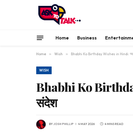
Home
Business
Entertainm
Home
»
Wish
»
Bhabhi Ko Birthday Wishes in Hindi: प्यारी
WISH
Bhabhi Ko Birthday W
संदेश
BY
JOSH PHILLIP
4 MAY 2026
4 MINS READ